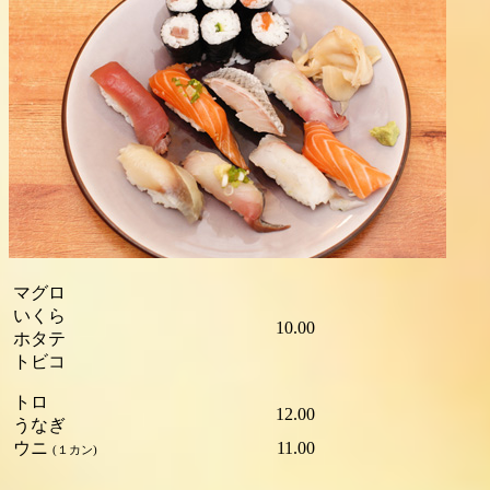
さば
シャケ
海老
9.50
鯛
スズキ
イカ
タコ
甘エビ
9.50
カツオ
カジキマグロ
マグロ
いくら
10.00
ホタテ
トビコ
トロ
12.00
うなぎ
ウニ
11.00
(１カン)