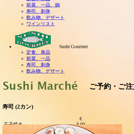
前菜、一品、鍋
寿司、刺身
飲み物、デザート
ワインリスト
Sushi Gourmet
定食、単品
前菜、一品
寿司、刺身
飲み物、デザート
ご予約・ご注文は TE
寿司
(2カン)
€
玉子焼き
8.00
あじ
9.00