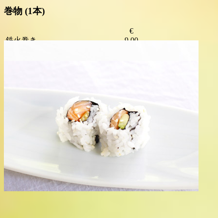
巻物
(1本)
€
鉄火巻き
9.00
シャケ巻き
9.00
サーモン・アボカド巻き
10.00
カニ・アボカド巻き
10.00
アボカド巻き
8.00
スパイシー・ツナ・アボカド巻き
11.00
スパイシー・ツナ巻き
10.00
シャケ皮巻き
10.00
いくら巻き
11.50
エビ天巻き
11.00
Copyright (C) 2026 Sushi Marché. All rights reserved.