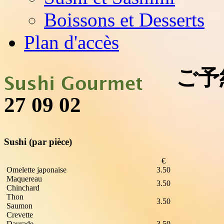
Boissons et Desserts
Plan d'accès
ご予約・
27 09 02
Sushi
(par pièce)
€
Omelette japonaise
3.50
Maquereau
3.50
Chinchard
Thon
3.50
Saumon
Crevette
Daurade
3.50