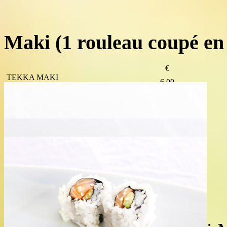
Maki
(1 rouleau coupé en 
€
TEKKA MAKI
6.00
6 pièces de Thon
SHAKE MAKI
6.00
6 pièces de Saumon
CALIFORNIA MAKI
6.50
6 pièces, Avocat, Concombre, Surimi
SAUMON AVOCAT MAKI
8.00
6 pièces, Saumon, Avocat
KANI AVOCAT MAKI
8.50
6 pièces, Crabe, Avocat
IKURA MAKI
8.00
6 pièces d’Œufs de Saumon
UNAGI MAKI
8.00
6 pièces d’Anguilles grillées
NEGI TORO MAKI
9.00
6 pièces de Thon gras*