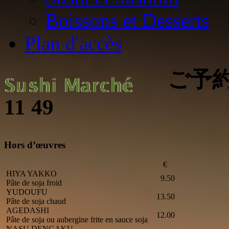
Boissons et Desserts
Plan d'accès
ご予約・ご
11 49
Hors d’œuvres
€
HIYA YAKKO
9.50
Pâte de soja froid
YUDOUFU
13.50
Pâte de soja chaud
AGEDASHI
12.00
Pâte de soja ou aubergine frite en sauce soja
NASU DENGAKU