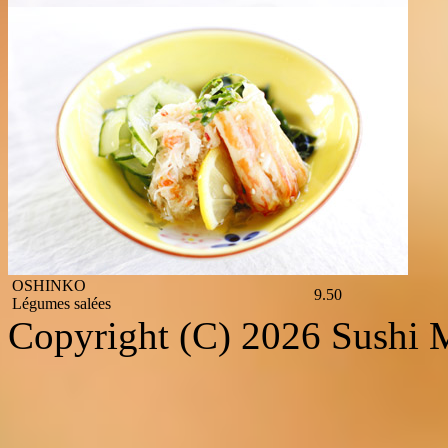
14.50
Crabe vinaigré
TAKOSU
12.50
Poulpe vinaigré
IKURA OROSHI
12.50
Œufs de Saumon avec radis râpé
UZAKU
14.50
Anguille et concombre vinaigrés
KAKISU
15.00
Huitres, Sauce vinaigrée (3 pièces)
NAMAGAKI
Huitres
3 pièces
15.00
6 pièces
29.00
NAMEROU
14.00
Tartare de Chinchard au Miso
OSHINKO
9.50
Légumes salées
Copyright (C) 2026 Sushi Ma