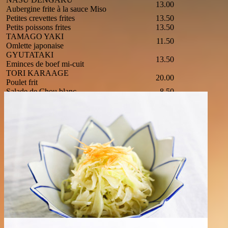
13.00
Aubergine frite à la sauce Miso
Petites crevettes frites
13.50
Petits poissons frites
13.50
TAMAGO YAKI
11.50
Omlette japonaise
GYUTATAKI
13.50
Eminces de boef mi-cuit
TORI KARAAGE
20.00
Poulet frit
Salade de Chou blanc
8.50
Salade de Fruits de Mer
14.50
ANKIMO
13.00
Foie de lotte
EDAMAME
9.50
Haricots verts
MAGURO NATTO
13.00
Thon cru et soja fermenté
NATTO
8.00
Soja fermenté
SUNOMONO
13.00
Assortiment de poissons crus vinaigrés
Algues et concombre vinaigrés
10.50
KANISU